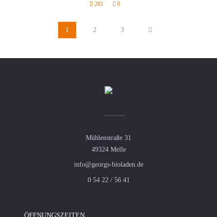
281
0
1
2
3
Mühlenstraße 31
49324 Melle
info@georgs-bioladen.de
0 54 22 / 56 41
ÖFFNUNGSZEITEN