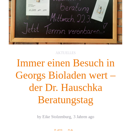
AKTUELLES
Immer einen Besuch in
Georgs Bioladen wert –
der Dr. Hauschka
Beratungstag
by Eike Stolzenburg,
3 Jahren ago
422
0