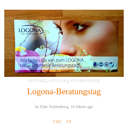
,
,
AKTIONEN
AKTUELLES
NATURKOSMETIK
Logona-Beratungstag
by Eike Stolzenburg,
10 Jahren ago
322
0