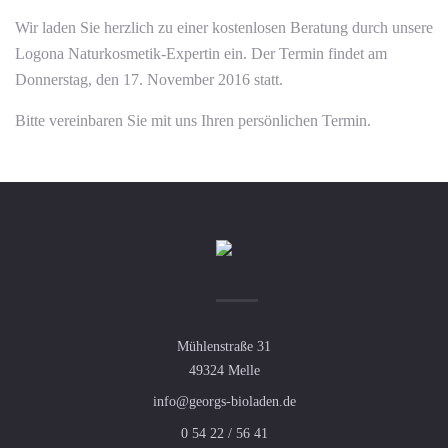
Wir laden Sie herzlich zu einer kostenlosen Beratung durch unsere
Logona Naturkosmetik-Expertin ein. Der Termin findet am
Donnerstag, den 17. November 2016 statt.
Bitte vereinbaren Sie mit uns Ihren persönlichen Termin.
Mühlenstraße 31
49324 Melle
info@georgs-bioladen.de
0 54 22 / 56 41