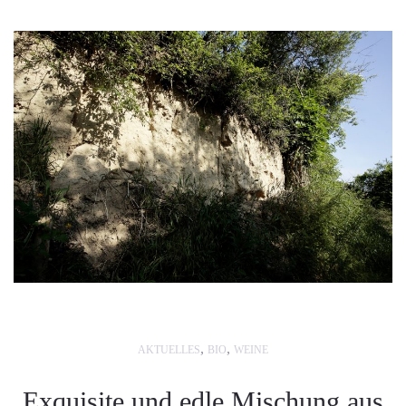
,
,
AKTUELLES
BIO
WEINE
Exquisite und edle Mischung aus