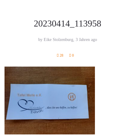
20230414_113958
by Eike Stolzenburg,
3 Jahren ago
28
0