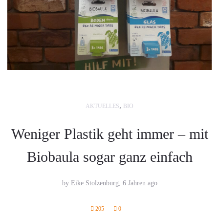
,
AKTUELLES
BIO
Weniger Plastik geht immer – mit
Biobaula sogar ganz einfach
by Eike Stolzenburg,
6 Jahren ago
205
0