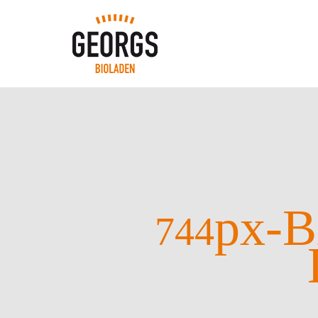
px-B
744