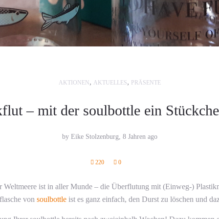
,
,
AKTIONEN
AKTUELLES
PRÄSENTE
flut – mit der soulbottle ein Stückche
by Eike Stolzenburg,
8 Jahren ago
220
0
ltmeere ist in aller Munde – die Überflutung mit (Einweg-) Plastikmüll
kflasche von
soulbottle
ist es ganz einfach, den Durst zu löschen und daz