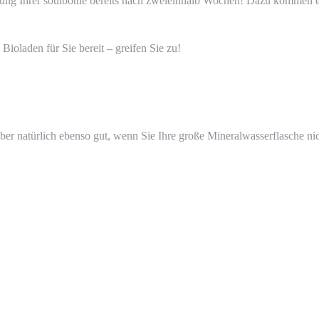
zung Ihrer soulbottle bereits nach zweieinhalb Wochen! Dazu kommen e
ioladen für Sie bereit – greifen Sie zu!
– aber natürlich ebenso gut, wenn Sie Ihre große Mineralwasserflasche