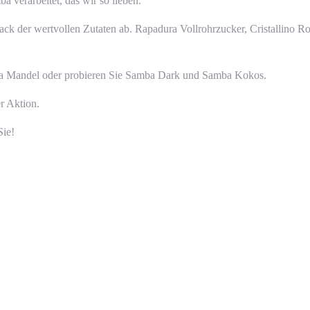
 verarbeitet, das wir so lieben.
k der wertvollen Zutaten ab. Rapadura Vollrohrzucker, Cristallino Ro
a Mandel oder probieren Sie Samba Dark und Samba Kokos.
er Aktion.
Sie!