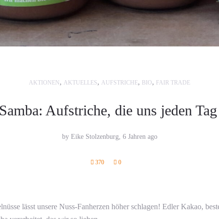
,
,
,
,
AKTIONEN
AKTUELLES
AUFSTRICHE
BIO
FAIR TRADE
Samba: Aufstriche, die uns jeden Tag
by Eike Stolzenburg,
6 Jahren ago
370
0
nüsse lässt unsere Nuss-Fanherzen höher schlagen! Edler Kakao, best