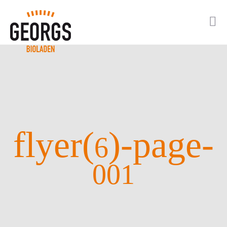
flyer(
)-page-
6
001