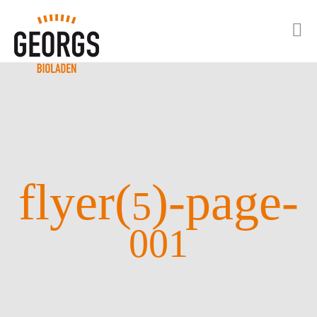
flyer(
)-page-
5
001