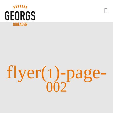
flyer(
)-page-
1
002