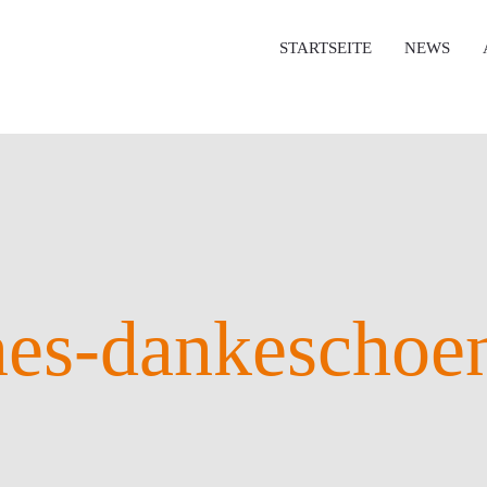
STARTSEITE
NEWS
nes-dankeschoe