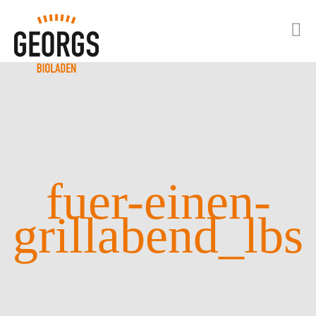
fuer-einen-
grillabend_lbs