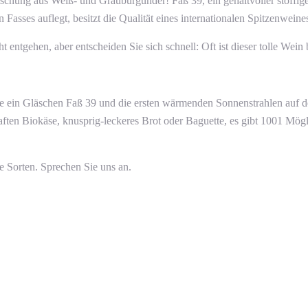
 Mischung aus Weiß- und Grauburgunder! Faß 39, ein gehaltvoller stoff
n Fasses auflegt, besitzt die Qualität eines internationalen Spitzenweine
ntgehen, aber entscheiden Sie sich schnell: Oft ist dieser tolle Wein be
 ein Gläschen Faß 39 und die ersten wärmenden Sonnenstrahlen auf de
zhaften Biokäse, knusprig-leckeres Brot oder Baguette, es gibt 1001 Mö
 Sorten. Sprechen Sie uns an.