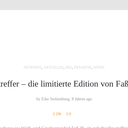
,
,
,
,
AKTIONEN
AKTUELLES
BIO
PRÄSENTE
WEINE
effer – die limitierte Edition von Faß
by Eike Stolzenburg,
8 Jahren ago
236
0